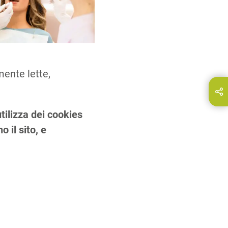
mente lette,
ndividi questa pagina su…
E-Mail
tilizza dei cookies
 il sito, e