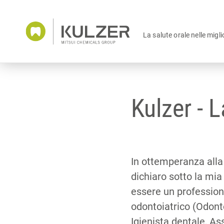
La salute orale nelle migli
Kulzer - L
In ottemperanza alla
dichiaro sotto la mia
essere un profession
odontoiatrico (Odont
Igienista dentale, As