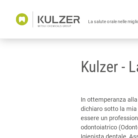
La salute orale nelle migli
Kulzer - L
In ottemperanza alla
dichiaro sotto la mia
essere un profession
odontoiatrico (Odont
Igienista dentale, As