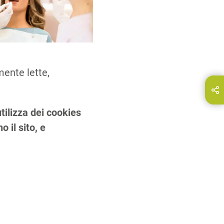
mente lette,
ndividi questa pagina su…
E-Mail
tilizza dei cookies
 il sito, e