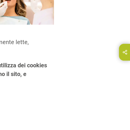
mente lette,
ndividi questa pagina su…
E-Mail
tilizza dei cookies
 il sito, e