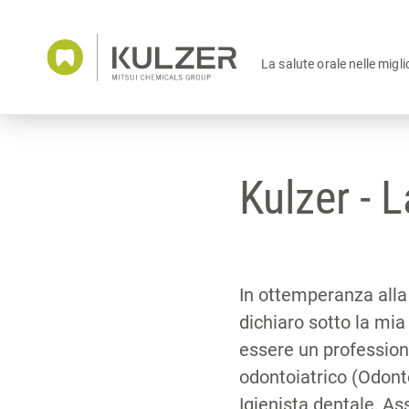
La salute orale nelle migli
Kulzer - L
In ottemperanza alla
dichiaro sotto la mia
essere un profession
odontoiatrico (Odont
Igienista dentale, As