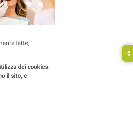
mente lette,
ndividi questa pagina su…
E-Mail
tilizza dei cookies
 il sito, e