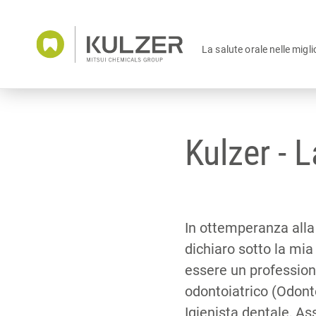
La salute orale nelle migli
Kulzer - L
In ottemperanza alla
dichiaro sotto la mia
essere un profession
odontoiatrico (Odont
Igienista dentale, As